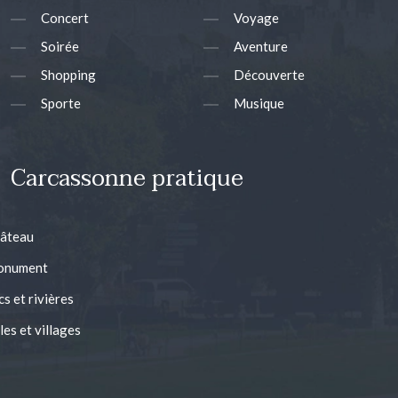
Concert
Voyage
Soirée
Aventure
Shopping
Découverte
Sporte
Musique
Carcassonne pratique
âteau
nument
cs et rivières
lles et villages