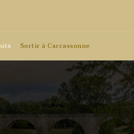
oits
Sortir à Carcassonne