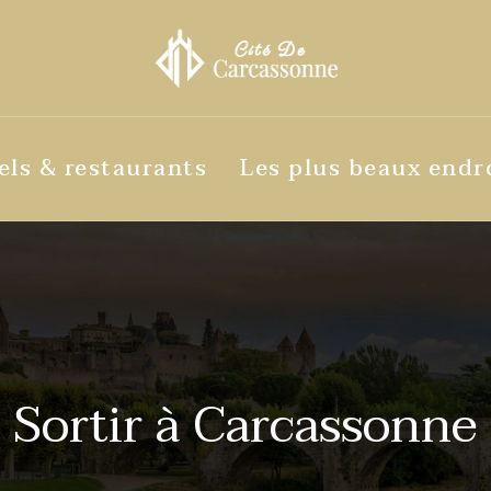
els & restaurants
Les plus beaux endr
Sortir à Carcassonne