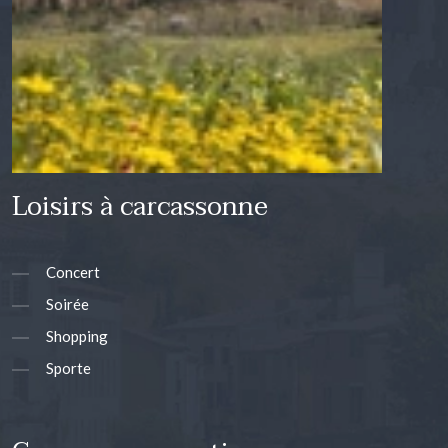
Loisirs à carcassonne
Concert
Soirée
Shopping
Sporte