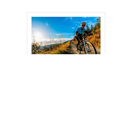
Que faire à Carcassonne ?
Pour votre séjour dans la ville de
Carcassonne, découvrez de beaux
paysages touristiques pour y faire
du vélo et des activités
sympathiques.